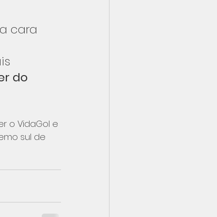
a cara 
is 
er do 
r o VidaGol e 
emo sul de 