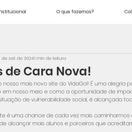
Institucional
O que fazemos?
Co
3 de set. de 2024
1 min de leitura
 de Cara Nova!
nosso mais novo site do VidaGol! É uma alegria pa
o em nosso meio e como a oportunidade de impact
tuação de vulnerabilidade social, é alcançada tod
 site é uma chance de cada vez mais caminharmos
 de alcançar mais alunos e parceiros que acredit