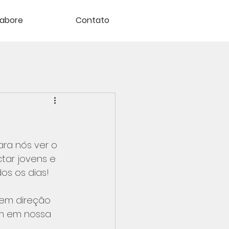
labore
Contato
ra nós ver o 
ar jovens e 
os os dias!
 em direção 
am em nossa 