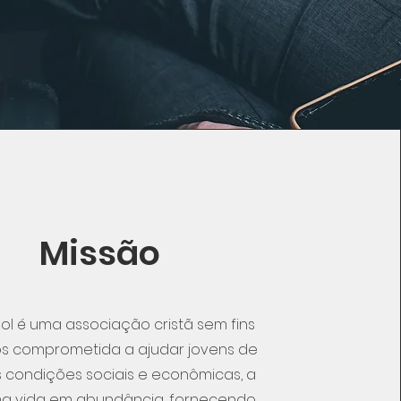
Missão
ol é uma associação cristã sem fins
vos comprometida a ajudar jovens de
s condições sociais e econômicas, a
ma vida em abundância, fornecendo