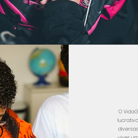
O VidaG
lucrati
diversa
viver u