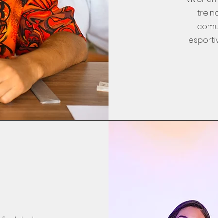
trei
comu
esporti