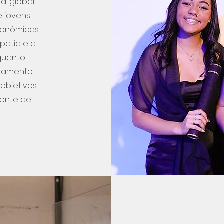
, global,
e jovens
conômicas
patia e a
nquanto
nsamente
objetivos
iente de