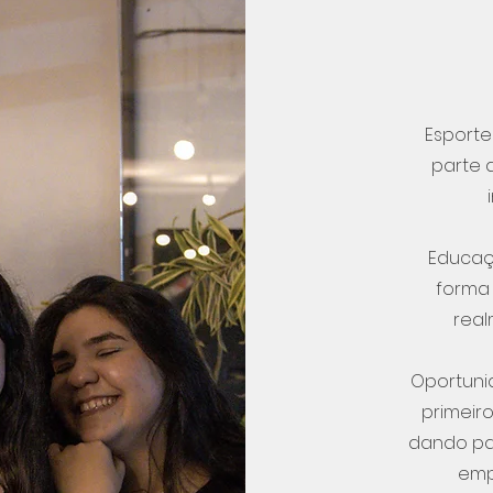
Esporte
parte 
Educaç
forma 
real
Oportuni
primeir
dando par
emp