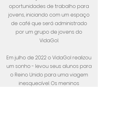
oportunidades de trabalho para
jovens, iniciando com um espaço
de café que será administrado
por um grupo de jovens do
VidaGol.
Em julho de 2022 o VidaGol realizou
um sonho - levou seus alunos para
o Reino Unido para uma viagem
inesquecível. Os meninos
passaram por Londres, Edinburgo,
Glasgow, Ilha de Skye e Cambridge.
As meninas trocaram a Ilha de
Skye por Paris! Obrigado Senhor!!!