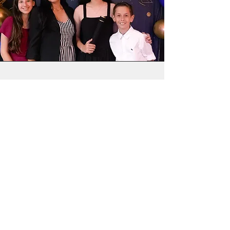
Envolvimento Familiar
Entendemos que o papel de uma
instituição que visa preparar o
jovem academicamente e
espiritualmente para seu futuro,
precisa do apoio dos pais ou
responsáveis. Por isso, buscamos
sempre envolver aqueles que
lideram suas casas para